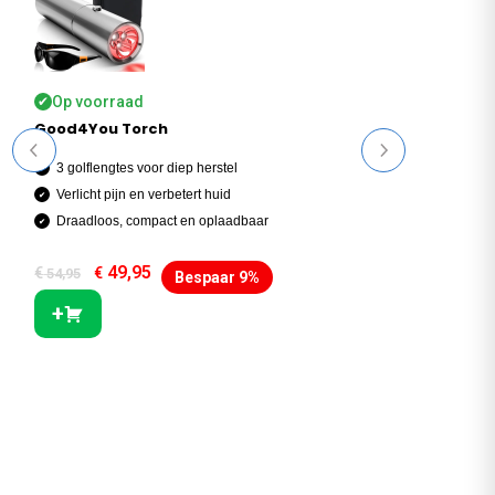
Op voorraad
Op 
✔
✔
Good4You Torch
Good
3 golflengtes voor diep herstel
Verl
Verlicht pijn en verbetert huid
Zor
Draadloos, compact en oplaadbaar
Bev
49,95
€
€
€
54,95
38,9
Bespaar 9%
+
+