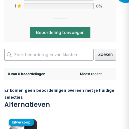
0%
1
Beoordeling toevoegen
Zoeken
0 van 0 beoordelingen
Er komen geen beoordelingen overeen met je huidige
selecties
Alternatieven
Uitverkoop!
Uitverkoop!
Uitve
Uitve