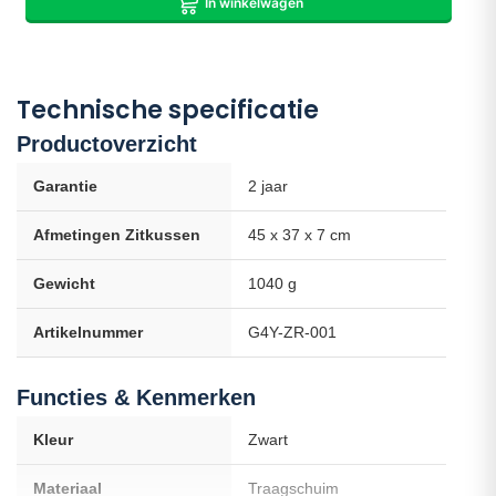
In winkelwagen
zitkussen en rugkussen voor jou de juiste keuze is. Als het toch
niet helemaal is wat je ervan verwacht had, kan je het binnen 30
dagen gratis retourneren.
Technische specificatie
Productoverzicht
Garantie
2 jaar
Afmetingen Zitkussen
45 x 37 x 7 cm
Gewicht
1040 g
Artikelnummer
G4Y-ZR-001
Functies & Kenmerken
Kleur
Zwart
Materiaal
Traagschuim