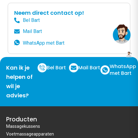
Neem direct contact op!
Bel Bart
Mail Bart
WhatsApp met Bart
WhatsApp
Kan ik je
Bel Bart
Mail Bart
met Bart
helpen of
wil je
advies?
Producten
Massagekussens
Voetmassageapparaten