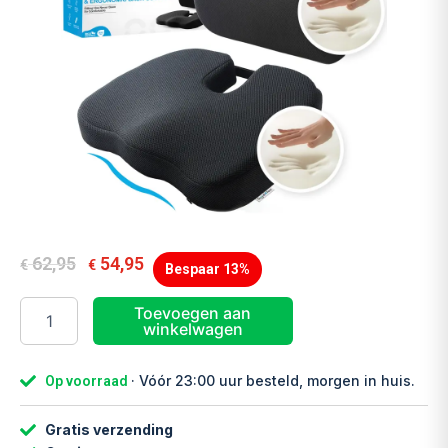
62,95
54,95
€
€
Bespaar 13%
Good4You
Toevoegen aan
Orthopedisch
winkelwagen
Zitkussen
&
Ergonomisch
· Vóór 23:00 uur besteld, morgen in huis.
Op voorraad
Rugkussen
-
Gratis verzending
Zwart