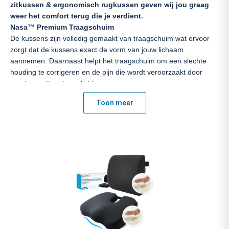
zitkussen & ergonomisch rugkussen geven wij jou graag
weer het comfort terug die je verdient.
Nasa™ Premium Traagschuim
De kussens zijn volledig gemaakt van traagschuim wat ervoor
zorgt dat de kussens exact de vorm van jouw lichaam
aannemen. Daarnaast helpt het traagschuim om een slechte
houding te corrigeren en de pijn die wordt veroorzaakt door
urenlang zitten, te verlichten.
Geschikt voor Iedere Stoel
Toon meer
Dankzij de universele afmetingen van de kussens plaats je ze
zonder moeite in wat voor stoel dan ook. Denk bijvoorbeeld aan
een bureaustoel, autostoel, rolstoel, op de bank of in het
openbaar vervoer! Met behulp van de verstelbare banden is het
eenvoudig te bevestigen aan de stoelleuning. Zo blijft hij op zijn
gewenste plaats zitten.
Speciaal Ergonomisch Ontwerp
Het zitkussen beschikt over een gestroomlijnd U-vorm en W-
vorm ontwerp waarbij optimale ondersteuning gerealiseerd
wordt aan jouw stuitbeen, heupen en ruggenwervel. Door deze
ondersteuning komt jouw lichaam in de perfecte houding tijdens