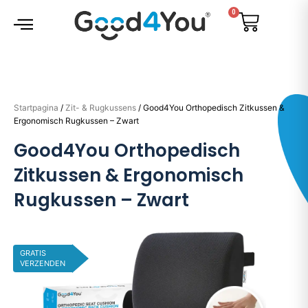
Ga
0
Cart
naar
de
inhoud
Gratis verzending
Startpagina
/
Zit- & Rugkussens
/ Good4You Orthopedisch Zitkussen &
Ergonomisch Rugkussen – Zwart
Good4You Orthopedisch
Zitkussen & Ergonomisch
Rugkussen – Zwart
GRATIS
VERZENDEN