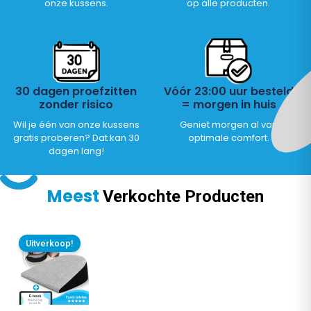
onze kussens.
op alle producten.
30 dagen proefzitten
Vóór 23:00 uur besteld
zonder risico
= morgen in huis
Wil je één van onze kussens
Geniet morgen al van
gratis proberen? Dat kan 30
optimale comfort.
dagen lang!
Meest
Verkochte Producten
Oorspronkelijke
Huidige
prijs
prijs
Uitverkoop!
was:
is:
€ 42,95.
€ 39,95.