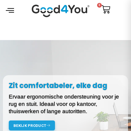
Ga
0
Cart
naar
de
inhoud
Gratis verzending
Zit comfortabeler, elke dag
Ervaar ergonomische ondersteuning voor je
rug en stuit. Ideaal voor op kantoor,
thuiswerken of lange autoritten.
BEKIJK PRODUCT