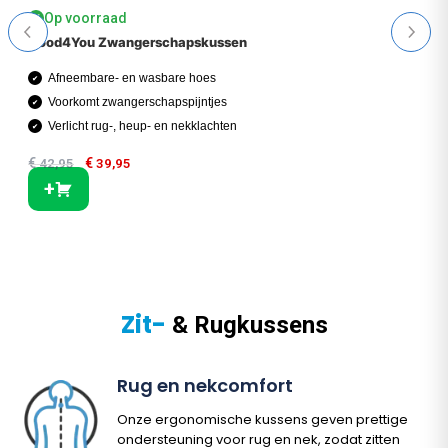
Op voorraad
✔
Good4You Zwangerschapskussen
Afneembare- en wasbare hoes
Voorkomt zwangerschapspijntjes
Verlicht rug-, heup- en nekklachten
€
€
42,95
39,95
+
Zit-
& Rugkussens
Rug en nekcomfort
Onze ergonomische kussens geven prettige
ondersteuning voor rug en nek, zodat zitten