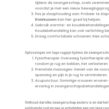
tijdens de zwangerschap, zoals zwemmen
voordat je met een nieuw bewegingspro
Pas je slaaphouding aan: Probeer te slap
Kniekussen
kan hier goed bij helpen.
Gebruik warmte- en koudebehandelingen:
Koudebehandeling kan ook verlichting bi
Draag comfortabele schoenen: Kies scho
Oplossingen om lage rugpijn tijdens de zwangerscha
Fysiotherapie: Overweeg fysiotherapie als
rondom je rug en bekken, het verbeteren 
Prenatale massages: Geniet van de voor
spanning en pijn in je rug te verminderen.
Acupunctuur: Sommige vrouwen ervaren v
ervaring in zwangerschapsbehandelingen
Onthoud dat elke zwangerschap anders is en dat het 
voldoende rust en pas je activiteiten aan om lage r