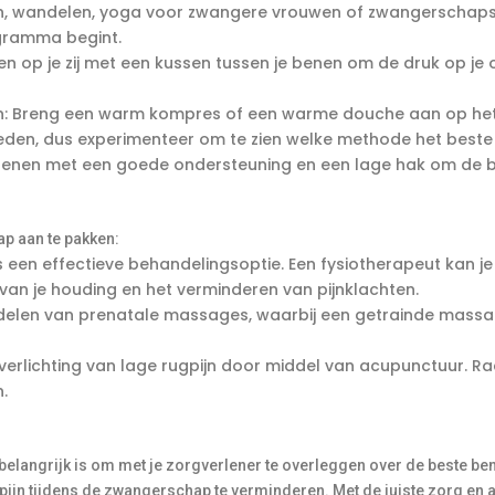
, wandelen, yoga voor zwangere vrouwen of zwangerschapsgy
gramma begint.
en op je zij met een kussen tussen je benen om de druk op je
 Breng een warm kompres of een warme douche aan op het pi
eden, dus experimenteer om te zien welke methode het beste 
enen met een goede ondersteuning en een lage hak om de bel
p aan te pakken:
 een effectieve behandelingsoptie. Een fysiotherapeut kan je 
van je houding en het verminderen van pijnklachten.
delen van prenatale massages, waarbij een getrainde massa
erlichting van lage rugpijn door middel van acupunctuur. R
.
belangrijk is om met je zorgverlener te overleggen over de beste ben
ugpijn tijdens de zwangerschap te verminderen. Met de juiste zorg en