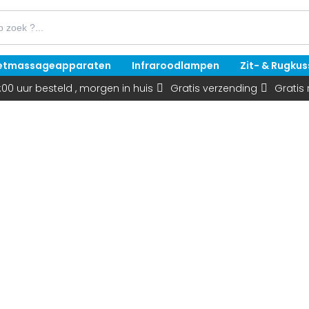
etmassageapparaten
Infraroodlampen
Zit- & Rugku
:00 uur besteld , morgen in huis
Gratis verzending
Gratis