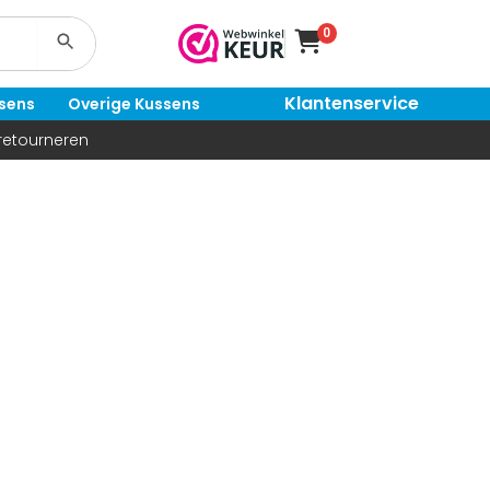
0
Zoekknop
Klantenservice
ssens
Overige Kussens
 retourneren