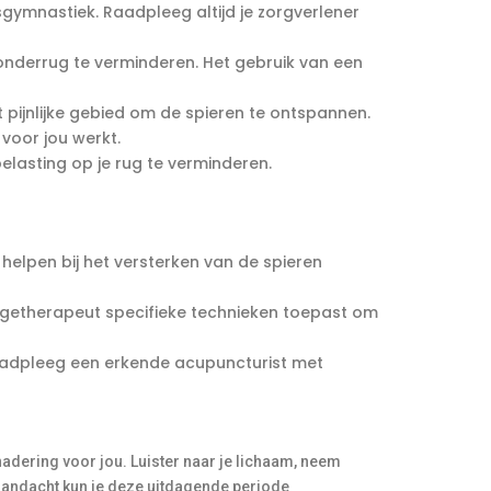
mnastiek. Raadpleeg altijd je zorgverlener
 onderrug te verminderen. Het gebruik van een
jnlijke gebied om de spieren te ontspannen.
voor jou werkt.
asting op je rug te verminderen.
helpen bij het versterken van de spieren
getherapeut specifieke technieken toepast om
aadpleeg een erkende acupuncturist met
adering voor jou. Luister naar je lichaam, neem
 aandacht kun je deze uitdagende periode