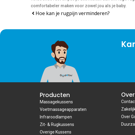
comfortabeler maken voor zowel jou als je baby.
Prev
Hoe kan je rugpijn verminderen?
Kan
Over
Producten
Contac
Massagekussens
Zakelij
Voetmassageapparaten
Over G
Infraroodlampen
Duurz
Zit- & Rugkussens
Overige Kussens